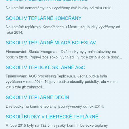
Na komíně cementárny jsou vyvěšeny dvě budky od roku 2012.
SOKOLI V TEPLÁRNĚ KOMOŘANY
Na komíně teplárny v Komořanech u Mostu jsou budky vyvěšeny od
roku 2014.
SOKOLI V TEPLÁRNĚ MLADÁ BOLESLAV
Financování: Škoda Energo a.s. Dvě budky byly nainstalovány na
podzim 2013. Poprvé zde sokoli vyhnízdili v roce 2015 a od té doby...
SOKOLI V TEPLICKÉ SKLÁRNĚ AGC
Financování: AGC processing Teplice,a.s. Jedna budka byla
vyvěšena v roce 2014. Nejprve budku obsadily poštolky, ale v roce
2016 zde již zahnízdil...
SOKOLI V TEPLÁRNĚ DĚČÍN
Dvě budky na komíně teplárny jsou vyvěšeny od rok 2014.
SOKOLÍ BUDKY V LIBERECKÉ TEPLÁRNĚ
V roce 2015 byly na 132,5m vysoký komín liberecké teplárny