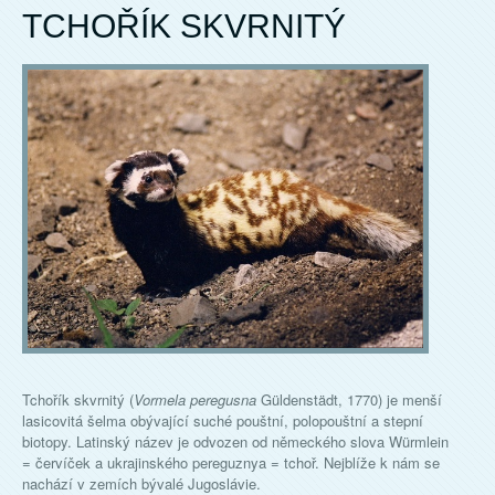
TCHOŘÍK SKVRNITÝ
Tchořík skvrnitý (
Vormela peregusna
Güldenstädt, 1770) je menší
lasicovitá šelma obývající suché pouštní, polopouštní a stepní
biotopy. Latinský název je odvozen od německého slova Würmlein
= červíček a ukrajinského pereguznya = tchoř. Nejblíže k nám se
nachází v zemích bývalé Jugoslávie.