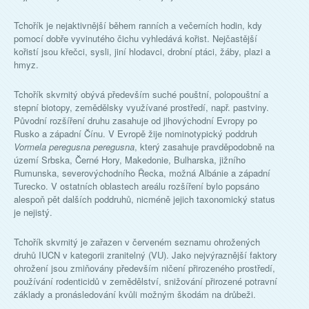
Tchořík je nejaktivnější během ranních a večerních hodin, kdy
pomocí dobře vyvinutého čichu vyhledává kořist. Nejčastější
kořistí jsou křečci, sysli, jiní hlodavci, drobní ptáci, žáby, plazi a
hmyz.
Tchořík skvrnitý obývá především suché pouštní, polopouštní a
stepní biotopy, zemědělsky využívané prostředí, např. pastviny.
Původní rozšíření druhu zasahuje od jihovýchodní Evropy po
Rusko a západní Čínu. V Evropě žije nominotypický poddruh
Vormela peregusna peregusna
, který zasahuje pravděpodobně na
území Srbska, Černé Hory, Makedonie, Bulharska, jižního
Rumunska, severovýchodního Řecka, možná Albánie a západní
Turecko. V ostatních oblastech areálu rozšíření bylo popsáno
alespoň pět dalších poddruhů, nicméně jejich taxonomický status
je nejistý.
Tchořík skvrnitý je zařazen v červeném seznamu ohrožených
druhů IUCN v kategorii zranitelný (VU). Jako nejvýraznější faktory
ohrožení jsou zmiňovány především ničení přirozeného prostředí,
používání rodenticidů v zemědělství, snižování přirozené potravní
základy a pronásledování kvůli možným škodám na drůbeži.