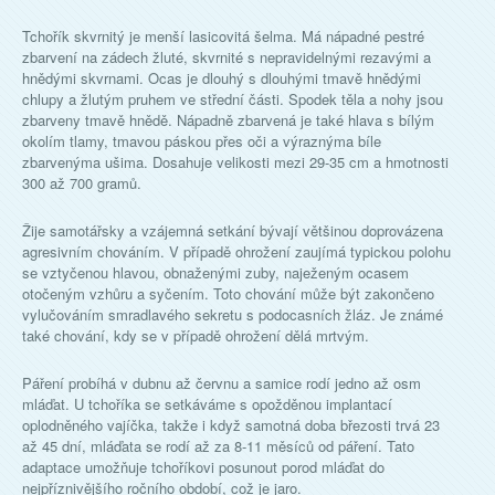
Tchořík skvrnitý je menší lasicovitá šelma. Má nápadné pestré
zbarvení na zádech žluté, skvrnité s nepravidelnými rezavými a
hnědými skvrnami. Ocas je dlouhý s dlouhými tmavě hnědými
chlupy a žlutým pruhem ve střední části. Spodek těla a nohy jsou
zbarveny tmavě hnědě. Nápadně zbarvená je také hlava s bílým
okolím tlamy, tmavou páskou přes oči a výraznýma bíle
zbarvenýma ušima. Dosahuje velikosti mezi 29-35 cm a hmotnosti
300 až 700 gramů.
Žije samotářsky a vzájemná setkání bývají většinou doprovázena
agresivním chováním. V případě ohrožení zaujímá typickou polohu
se vztyčenou hlavou, obnaženými zuby, naježeným ocasem
otočeným vzhůru a syčením. Toto chování může být zakončeno
vylučováním smradlavého sekretu s podocasních žláz. Je známé
také chování, kdy se v případě ohrožení dělá mrtvým.
Páření probíhá v dubnu až červnu a samice rodí jedno až osm
mláďat. U tchoříka se setkáváme s opožděnou implantací
oplodněného vajíčka, takže i když samotná doba březosti trvá 23
až 45 dní, mláďata se rodí až za 8-11 měsíců od páření. Tato
adaptace umožňuje tchoříkovi posunout porod mláďat do
nejpříznivějšího ročního období, což je jaro.