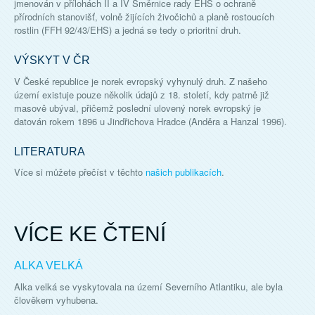
jmenován v přílohách II a IV Směrnice rady EHS o ochraně
přírodních stanovišť, volně žijících živočichů a planě rostoucích
rostlin (FFH 92/43/EHS) a jedná se tedy o prioritní druh.
VÝSKYT V ČR
V České republice je norek evropský vyhynulý druh. Z našeho
území existuje pouze několik údajů z 18. století, kdy patrně již
masově ubýval, přičemž poslední ulovený norek evropský je
datován rokem 1896 u Jindřichova Hradce (Anděra a Hanzal 1996).
LITERATURA
Více si můžete přečíst v těchto
našich publikacích
.
VÍCE KE ČTENÍ
ALKA VELKÁ
Alka velká se vyskytovala na území Severního Atlantiku, ale byla
člověkem vyhubena.