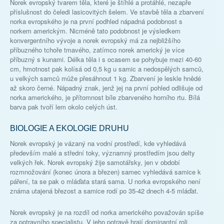
Norek evropský tvarem těla, které je štíhlé a protáhlé, nezapře
příslušnost do čeledi lasicovitých šelem. Ve stavbě těla a zbarvení
norka evropského je na první podhled nápadná podobnost s
norkem americkým. Nicméně tato podobnost je výsledkem
konvergentního vývoje a norek evropský má za nejbližšího
příbuzného tchoře tmavého, zatímco norek americký je více
příbuzný s kunami. Délka těla i s ocasem se pohybuje mezi 40-60
cm, hmotnost pak kolísá od 0,5 kg u samic a nedospělých samců,
u velkých samců může přesáhnout 1 kg. Zbarvení je leskle hnědé
až skoro černé. Nápadný znak, jenž jej na první pohled odlišuje od
norka amerického, je přítomnost bíle zbarveného horního rtu. Bílá
barva pak tvoří lem okolo celých úst.
BIOLOGIE A EKOLOGIE DRUHU
Norek evropský je vázaný na vodní prostředí, kde vyhledává
především malé a střední toky, významný prostředím jsou delty
velkých řek. Norek evropský žije samotářsky, jen v období
rozmnožování (konec února a březen) samec vyhledává samice k
páření, ta se pak o mláďata stará sama. U norka evropského není
známa utajená březost a samice rodí po 35-42 dnech 4-5 mláďat.
Norek evropský je na rozdíl od norka amerického považován spíše
za potravního specialistu. V jeho potravě hrají dominantní roli