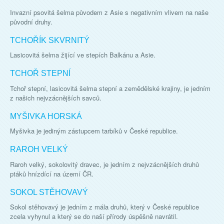
Invazní psovitá šelma původem z Asie s negativním vlivem na naše
původní druhy.
TCHOŘÍK SKVRNITÝ
Lasicovitá šelma žijící ve stepích Balkánu a Asie.
TCHOŘ STEPNÍ
Tchoř stepní, lasicovitá šelma stepní a zemědělské krajiny, je jedním
z našich nejvzácnějších savců.
MYŠIVKA HORSKÁ
Myšivka je jediným zástupcem tarbíků v České republice.
RAROH VELKÝ
Raroh velký, sokolovitý dravec, je jedním z nejvzácnějších druhů
ptáků hnízdící na území ČR.
SOKOL STĚHOVAVÝ
Sokol stěhovavý je jedním z mála druhů, který v České republice
zcela vyhynul a který se do naší přírody úspěšně navrátil.