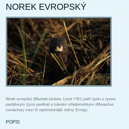
NOREK EVROPSKÝ
Norek evropský (
Mustela lutreola
, Linné 1761) patří spolu s rysem
pardálovým (
Lynx pardina
) a tuleněm středomořským (
Monachus
monachus
) mezi tři nejohroženější šelmy Evropy.
POPIS