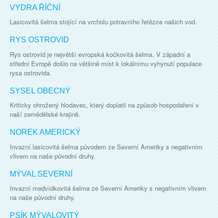
VYDRA ŘÍČNÍ
Lasicovitá šelma stojící na vrcholu potravního řetězce našich vod.
RYS OSTROVID
Rys ostrovid je největší evropská kočkovitá šelma. V západní a
střední Evropě došlo na většině míst k lokálnímu vyhynutí populace
rysa ostrovida.
SYSEL OBECNÝ
Kriticky ohrožený hlodavec, který doplatil na způsob hospodaření v
naší zemědělské krajině.
NOREK AMERICKÝ
Invazní lasicovitá šelma původem ze Severní Ameriky s negativním
vlivem na naše původní druhy.
MÝVAL SEVERNÍ
Invazní medvídkovitá šelma ze Severní Ameriky s negativním vlivem
na naše původní druhy.
PSÍK MÝVALOVITÝ