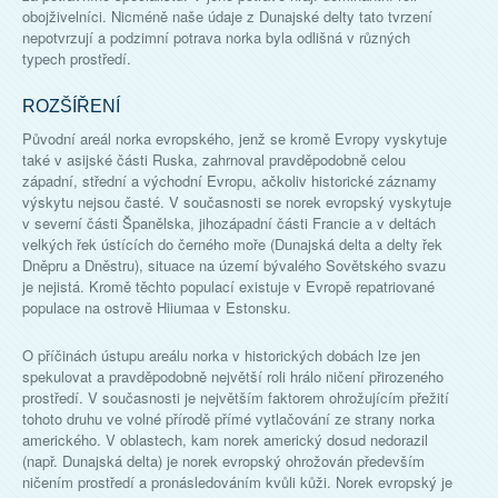
obojživelníci. Nicméně naše údaje z Dunajské delty tato tvrzení
nepotvrzují a podzimní potrava norka byla odlišná v různých
typech prostředí.
ROZŠÍŘENÍ
Původní areál norka evropského, jenž se kromě Evropy vyskytuje
také v asijské části Ruska, zahrnoval pravděpodobně celou
západní, střední a východní Evropu, ačkoliv historické záznamy
výskytu nejsou časté. V současnosti se norek evropský vyskytuje
v severní části Španělska, jihozápadní části Francie a v deltách
velkých řek ústících do černého moře (Dunajská delta a delty řek
Dněpru a Dněstru), situace na území bývalého Sovětského svazu
je nejistá. Kromě těchto populací existuje v Evropě repatriované
populace na ostrově Hiiumaa v Estonsku.
O příčinách ústupu areálu norka v historických dobách lze jen
spekulovat a pravděpodobně největší roli hrálo ničení přirozeného
prostředí. V současnosti je největším faktorem ohrožujícím přežití
tohoto druhu ve volné přírodě přímé vytlačování ze strany norka
amerického. V oblastech, kam norek americký dosud nedorazil
(např. Dunajská delta) je norek evropský ohrožován především
ničením prostředí a pronásledováním kvůli kůži. Norek evropský je