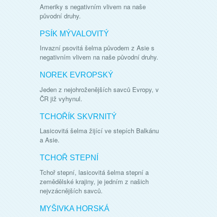
Ameriky s negativním vlivem na naše
původní druhy.
PSÍK MÝVALOVITÝ
Invazní psovitá šelma původem z Asie s
negativním vlivem na naše původní druhy.
NOREK EVROPSKÝ
Jeden z nejohroženějších savců Evropy, v
ČR již vyhynul.
TCHOŘÍK SKVRNITÝ
Lasicovitá šelma žijící ve stepích Balkánu
a Asie.
TCHOŘ STEPNÍ
Tchoř stepní, lasicovitá šelma stepní a
zemědělské krajiny, je jedním z našich
nejvzácnějších savců.
MYŠIVKA HORSKÁ