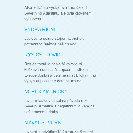
Alka velká se vyskytovala na území
Severního Atlantiku, ale byla člověkem
vyhubena.
VYDRA ŘÍČNÍ
Lasicovitá šelma stojící na vrcholu
potravního řetězce našich vod.
RYS OSTROVID
Rys ostrovid je největší evropská
kočkovitá šelma. V západní a střední
Evropě došlo na většině míst k lokálnímu
vyhynutí populace rysa ostrovida.
NOREK AMERICKÝ
Invazní lasicovitá šelma původem ze
Severní Ameriky s negativním vlivem na
naše původní druhy.
MÝVAL SEVERNÍ
Invazní medvídkovitá šelma ze Severní