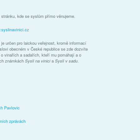
u stránku, kde se syslům přímo věnujeme.
syslinavinici.cz
je určen pro laickou veřejnost, kromě informací
slovi obecném v České republice se zde dozvíte
 o vinařích a sadařích, kteří mu pomáhají a o
ich známkách
Sysli na vinici
a
Sysli v sadu
.
ch Pavlovic
lních zprávách