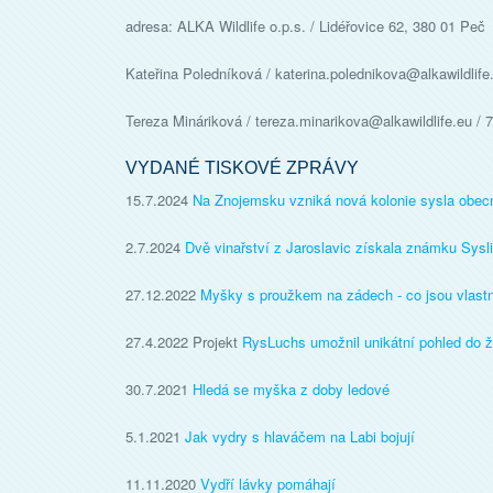
adresa: ALKA Wildlife o.p.s. / Lidéřovice 62, 380 01 Peč
Kateřina Poledníková / katerina.polednikova@alkawildlif
Tereza Mináriková / tereza.minarikova@alkawildlife.eu / 
VYDANÉ TISKOVÉ ZPRÁVY
15.7.2024
Na Znojemsku vzniká nová kolonie sysla obecn
2.7.2024
Dvě vinařství z Jaroslavic získala známku Sysli 
27.12.2022
Myšky s proužkem na zádech - co jsou vlast
27.4.2022 Projekt
RysLuchs umožnil unikátní pohled do 
30.7.2021
Hledá se myška z doby ledové
5.1.2021
Jak vydry s hlaváčem na Labi bojují
11.11.2020
Vydří lávky pomáhají