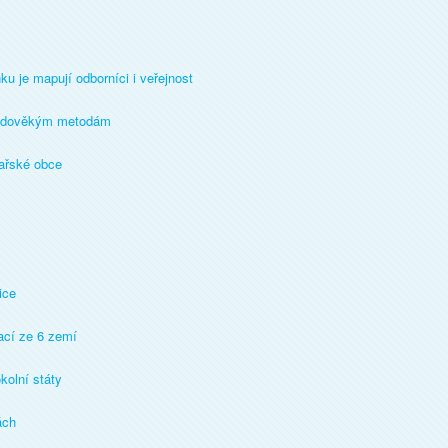
 je mapují odborníci i veřejnost
středověkým metodám
nařské obce
ice
ací ze 6 zemí
kolní státy
ách