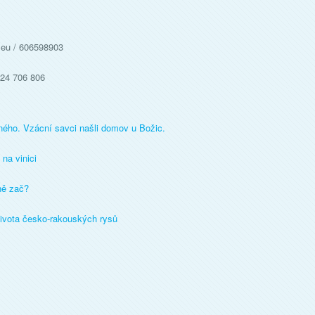
e.eu / 606598903
724 706 806
ého. Vzácní savci našli domov u Božic.
na vinici
ně zač?
života česko-rakouských rysů