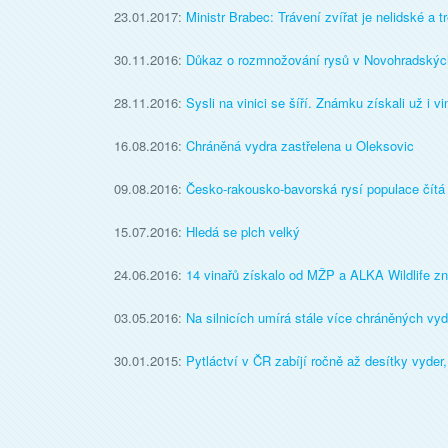
23.01.2017:
Ministr Brabec: Trávení zvířat je nelidské a t
30.11.2016:
Důkaz o rozmnožování rysů v Novohradskýc
28.11.2016:
Sysli na vinici se šíří. Známku získali už i vi
16.08.2016:
Chráněná vydra zastřelena u Oleksovic
09.08.2016:
Česko-rakousko-bavorská rysí populace čítá 
15.07.2016:
Hledá se plch velký
24.06.2016:
14 vinařů získalo od MŽP a ALKA Wildlife zn
03.05.2016:
Na silnicích umírá stále více chráněných vyd
30.01.2015:
Pytláctví v ČR zabíjí ročně až desítky vyder