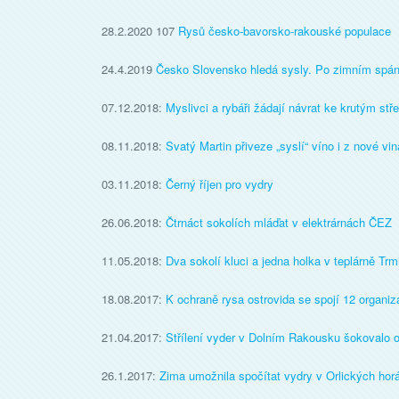
28.2.2020 107
Rysů česko-bavorsko-rakouské populace
24.4.2019
Česko Slovensko hledá sysly. Po zimním spánku
07.12.2018:
Myslivci a rybáři žádají návrat ke krutým 
08.11.2018:
Svatý Martin přiveze „syslí“ víno i z nové vi
03.11.2018:
Černý říjen pro vydry
26.06.2018:
Čtrnáct sokolích mláďat v elektrárnách ČEZ
11.05.2018:
Dva sokolí kluci a jedna holka v teplárně Trm
18.08.2017:
K ochraně rysa ostrovida se spojí 12 organiz
21.04.2017:
Střílení vyder v Dolním Rakousku šokovalo o
26.1.2017:
Zima umožnila spočítat vydry v Orlických hor