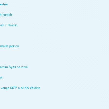
restné
h horách
naři z Hnanic
60-80 jedinců
ámku Sysli na vinici
er
, varuje MŽP a ALKA Wildlife