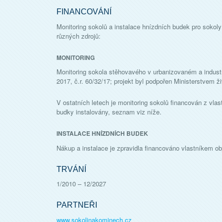
FINANCOVÁNÍ
Monitoring sokolů a instalace hnízdních budek pro sokol
různých zdrojů:
MONITORING
Monitoring sokola stěhovavého v urbanizovaném a indust
2017, č.r. 60/32/17; projekt byl podpořen Ministerstvem ž
V ostatních letech je monitoring sokolů financován z vlast
budky instalovány, seznam viz níže.
INSTALACE HNÍZDNÍCH BUDEK
Nákup a instalace je zpravidla financováno vlastníkem ob
TRVÁNÍ
1/2010
–
12/2027
PARTNEŘI
www.sokolinakominech.cz