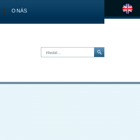
O NÁS
H
Hledat…