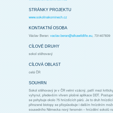
STRÁNKY PROJEKTU
www.sokolinakominech.cz
KONTAKTNÍ OSOBA
Václav Beran
:
vaclav.beran@alkawildlife.eu
, 731407839
CÍLOVÉ DRUHY
sokol stěhovavý
CÍLOVÁ OBLAST
celá ČR
SOUHRN
Sokol stěhovavý je v ČR velmi vzácný, patří mezi kritic
vyhynul, především vlivem plošné aplikace DDT. Postupně
se pohybuje okolo 75 hnízdících párů. Je to druh hnízdíc
přirozené biotopy se přizpůsobuje i dalším hnízdním mož
sousedního Německa nový fenomén – hnízdění sokolů na