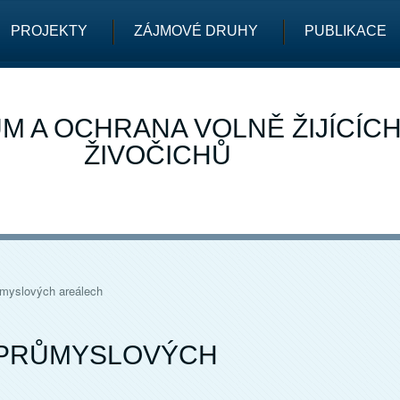
PROJEKTY
ZÁJMOVÉ DRUHY
PUBLIKACE
M A OCHRANA VOLNĚ ŽIJÍCÍC
ŽIVOČICHŮ
ůmyslových areálech
 PRŮMYSLOVÝCH