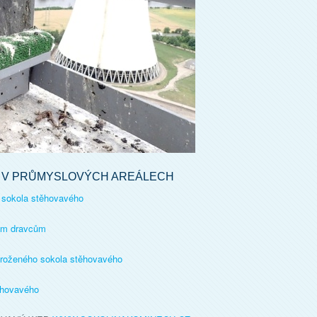
Ů V PRŮMYSLOVÝCH AREÁLECH
ě sokola stěhovavého
ným dravcům
ohroženého sokola stěhovavého
ěhovavého