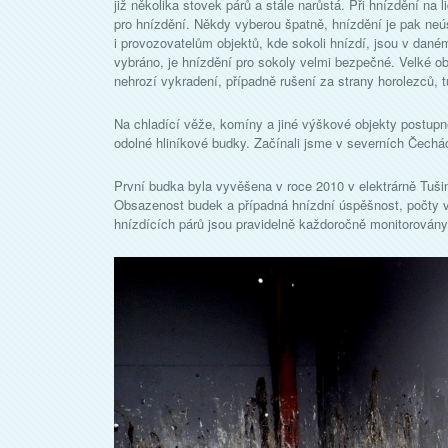
již několika stovek párů a stále narůstá. Při hnízdění na
pro hnízdění. Někdy vyberou špatně, hnízdění je pak ne
i provozovatelům objektů, kde sokoli hnízdí, jsou v dan
vybráno, je hnízdění pro sokoly velmi bezpečné. Velké obj
nehrozí vykradení, případně rušení za strany horolezců, tu
Na chladící věže, komíny a jiné výškové objekty postupně
odolné hliníkové budky. Začínali jsme v severních Čechác
První budka byla vyvěšena v roce 2010 v elektrárně Tušim
Obsazenost budek a případná hnízdní úspěšnost, počty vy
hnízdících párů jsou pravidelně každoročně monitorovány