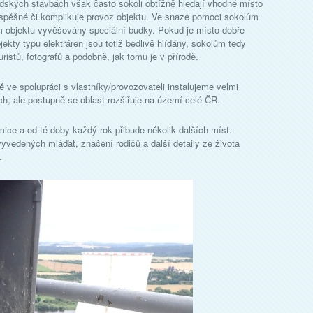
 lidských stavbách však často sokoli obtížně hledají vhodné místo
úspěšné či komplikuje provoz objektu. Ve snaze pomoci sokolům
ém objektu vyvěšovány speciální budky. Pokud je místo dobře
ekty typu elektráren jsou totiž bedlivě hlídány, sokolům tedy
ristů, fotografů a podobně, jak tomu je v přírodě.
 ve spolupráci s vlastníky/provozovateli instalujeme velmi
h, ale postupně se oblast rozšiřuje na území celé ČR.
ice a od té doby každý rok přibude několik dalších míst.
vedených mláďat, značení rodičů a další detaily ze života
.