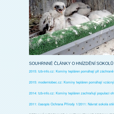
SOUHRNNÉ ČLÁNKY O HNÍZDĚNÍ SOKOL
2015: tzb-info.cz: Komíny tepláren pomáhají při záchran
2015: moderniobec.cz: Komíny tepláren pomáhají vzác
2014: tzb-info.cz: Komíny tepláren zachraňují populaci 
2011: časopis Ochrana Přírody 1/2011: Návrat sokola st