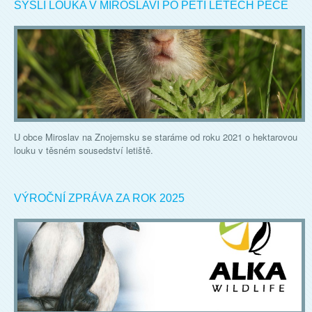
SYSLÍ LOUKA V MIROSLAVI PO PĚTI LETECH PÉČE
U obce Miroslav na Znojemsku se staráme od roku 2021 o hektarovou
louku v těsném sousedství letiště.
VÝROČNÍ ZPRÁVA ZA ROK 2025