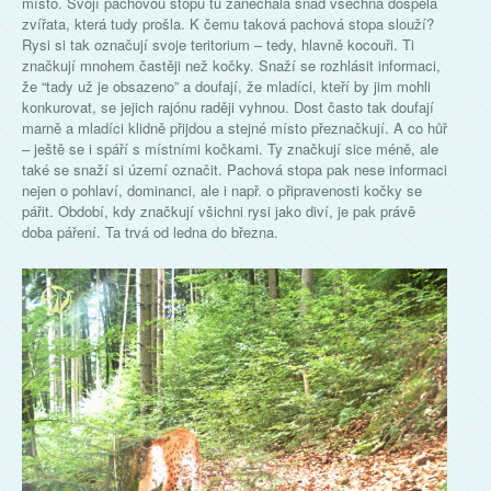
místo. Svojí pachovou stopu tu zanechala snad všechna dospělá
zvířata, která tudy prošla. K čemu taková pachová stopa slouží?
Rysi si tak označují svoje teritorium – tedy, hlavně kocouři. Ti
značkují mnohem častěji než kočky. Snaží se rozhlásit informaci,
že “tady už je obsazeno” a doufají, že mladíci, kteří by jim mohli
konkurovat, se jejich rajónu raději vyhnou. Dost často tak doufají
marně a mladíci klidně přijdou a stejné místo přeznačkují. A co hůř
– ještě se i spáří s místními kočkami. Ty značkují sice méně, ale
také se snaží si území označit. Pachová stopa pak nese informaci
nejen o pohlaví, dominanci, ale i např. o připravenosti kočky se
pářit. Období, kdy značkují všichni rysi jako diví, je pak právě
doba páření. Ta trvá od ledna do března.