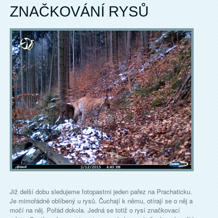
ZNAČKOVÁNÍ RYSŮ
Již delší dobu sledujeme fotopastmi jeden pařez na Prachaticku.
Je mimořádně oblíbený u rysů. Čuchají k němu, otírají se o něj a
močí na něj. Pořád dokola. Jedná se totiž o rysí značkovací