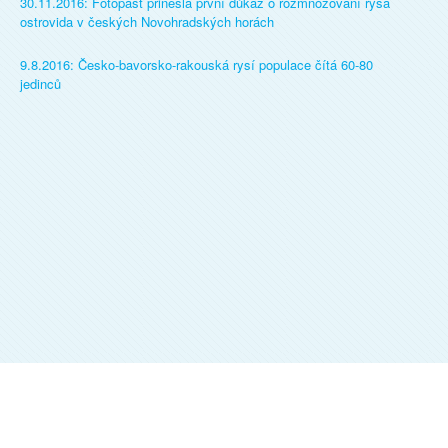
30.11.2016: Fotopast přinesla první důkaz o rozmnožování rysa
ostrovida v českých Novohradských horách
9.8.2016: Česko-bavorsko-rakouská rysí populace čítá 60-80
jedinců