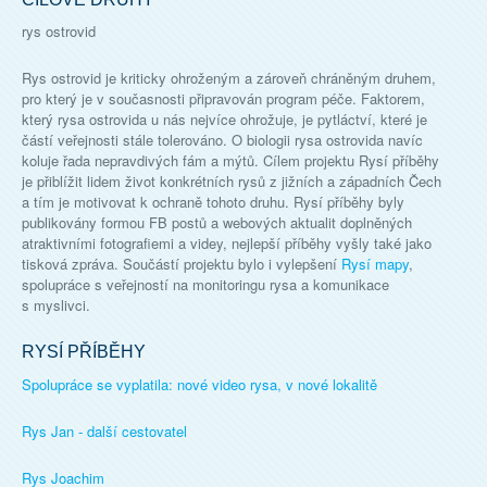
rys ostrovid
Rys ostrovid je kriticky ohroženým a zároveň chráněným druhem,
pro který je v současnosti připravován program péče. Faktorem,
který rysa ostrovida u nás nejvíce ohrožuje, je pytláctví, které je
částí veřejnosti stále tolerováno. O biologii rysa ostrovida navíc
koluje řada nepravdivých fám a mýtů. Cílem projektu Rysí příběhy
je přiblížit lidem život konkrétních rysů z jižních a západních Čech
a tím je motivovat k ochraně tohoto druhu. Rysí příběhy byly
publikovány formou FB postů a webových aktualit doplněných
atraktivními fotografiemi a videy, nejlepší příběhy vyšly také jako
tisková zpráva. Součástí projektu bylo i vylepšení
Rysí mapy
,
spolupráce s veřejností na monitoringu rysa a komunikace
s myslivci.
RYSÍ PŘÍBĚHY
Spolupráce se vyplatila: nové video rysa, v nové lokalitě
Rys Jan - další cestovatel
Rys Joachim