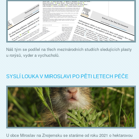
Náš tým se podílel na třech mezinárodních studiích sledujících plasty
u rorýsů, vyder a vychucholů.
SYSLÍ LOUKA V MIROSLAVI PO PĚTI LETECH PÉČE
U obce Miroslav na Znojemsku se staráme od roku 2021 o hektarovou