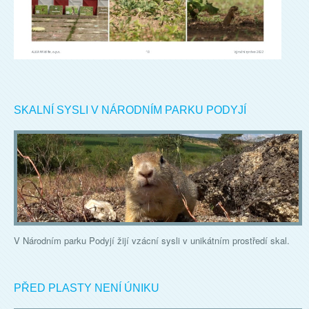
SKALNÍ SYSLI V NÁRODNÍM PARKU PODYJÍ
V Národním parku Podyjí žijí vzácní sysli v unikátním prostředí skal.
PŘED PLASTY NENÍ ÚNIKU