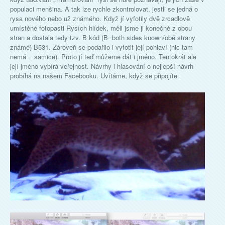
populaci menšina. A tak lze rychle zkontrolovat, jestli se jedná o
rysa nového nebo už známého. Když jí vyfotily dvě zrcadlově
umístěné fotopasti Rysích hlídek, měli jsme ji konečně z obou
stran a dostala tedy tzv. B kód (B=both sides known/obě strany
známé) B531. Zároveň se podařilo i vyfotit její pohlaví (nic tam
nemá = samice). Proto jí teď můžeme dát i jméno. Tentokrát ale
její jméno vybírá veřejnost. Návrhy i hlasování o nejlepší návrh
probíhá na našem Facebooku. Uvítáme, když se připojíte.