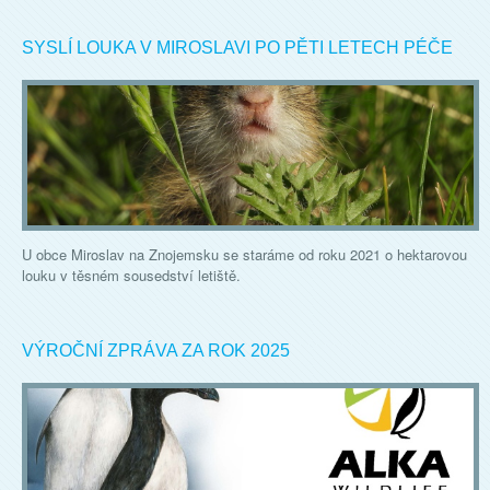
SYSLÍ LOUKA V MIROSLAVI PO PĚTI LETECH PÉČE
U obce Miroslav na Znojemsku se staráme od roku 2021 o hektarovou
louku v těsném sousedství letiště.
VÝROČNÍ ZPRÁVA ZA ROK 2025