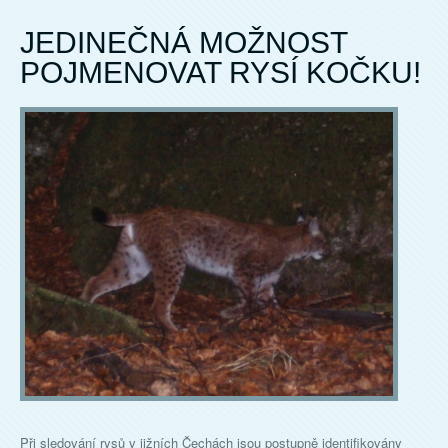
JEDINEČNÁ MOŽNOST
POJMENOVAT RYSÍ KOČKU!
Při sledování rysů v jižních Čechách jsou postupně identifikovány