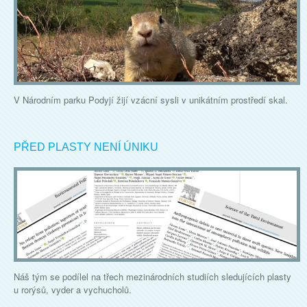
V Národním parku Podyjí žijí vzácní sysli v unikátním prostředí skal.
PŘED PLASTY NENÍ ÚNIKU
Náš tým se podílel na třech mezinárodních studiích sledujících plasty
u rorýsů, vyder a vychucholů.