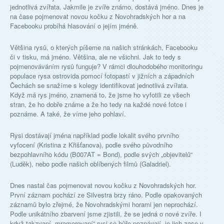
jednotlivá zvířata. Jakmile je zvíře známo, dostává jméno. Dnes je
na čase pojmenovat novou kočku z Novohradských hor a na
Facebooku probíhá hlasování o jejím jméně.
Většina rysů, o kterých píšeme na našich stránkách, Facebooku
či v tisku, má jméno. Většina, ale ne všichni. Jak to tedy s
pojmenováváním rysů funguje? V rámci dlouhodobého monitoringu
populace rysa ostrovida pomocí fotopastí v jižních a západních
Čechách se snažíme s kolegy identifikovat jednotlivá zvířata.
Když má rys jméno, znamená to, že jsme ho vyfotili ze všech
stran, že ho dobře známe a že ho tedy na každé nové fotce i
poznáme. A také, že víme jeho pohlaví.
Rysi dostávají jména například podle lokalit svého prvního
vyfocení (Kristina z Křišťanova), podle svého původního
bezpohlavního kódu (B007AT = Bond), podle svých „objevitelů“
(Luděk), nebo podle našich oblíbených filmů (Galadriel).
Dnes nastal čas pojmenovat novou kočku z Novohradských hor.
První záznam pochází ze Silvestra brzy ráno. Podle opakovaných
záznamů bylo zřejmé, že Novohradskými horami jen neprochází.
Podle unikátního zbarvení jsme zjistili, že se jedná o nové zvíře. I
když takzvaní „mramorovaní“ rysi se hůře poznávají, je jich zase v