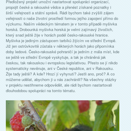
Předložený projekt umožní nastartovat spolupráci organizací,
propojit české a rakouské vědce a přenést získané poznatky i
širší veřejnosti a státní správě. Rádi bychom také zvýšili zájem
veřejnosti o naše životní prostředí formou jejího zapojení přímo do
výzkumu. Naším vědeckým tématem je v tomto případě myšivka
horská. Drobounká myšivka horská je velmi zajímavý živočich,
který snad ještě žije v horách podél česko-rakouské hranice.
Myšivka je jediným zástupcem tarbíků žijícím ve střední Evropě.
Již jen ostrůvkovitě zůstala v některých horách jako připomínka
doby ledové. Česko-rakouské pohraničí je jedním z mála míst, kde
se ještě ve střední Evropě vyskytuje, a tak je chráněná jak
českou, tak rakouskou i evropskou legislativou. Přesto se jí nikdo
systematicky nevěnuje, ani v České republice, ani v Rakousku.
Žije tady ještě? A kde? Hrozí jí vyhynutí? Jestli ano, proč? A co
můžeme udělat, abychom ji u nás zachránili? Na všechny otázky
v projektu nestihneme odpovědět, ale rádi bychom nastartovali
dlouhodobou spolupráci na tomto tématu.