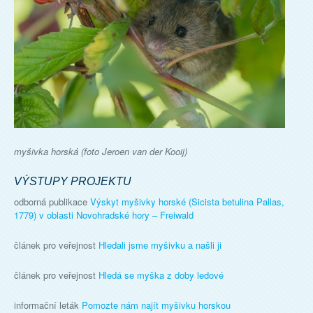
myšivka horská (foto Jeroen van der Kooij)
VÝSTUPY PROJEKTU
odborná publikace
Výskyt myšivky horské (Sicista betulina Pallas,
1779) v oblasti Novohradské hory – Freiwald
článek pro veřejnost
Hledali jsme myšivku a našli ji
článek pro veřejnost
Hledá se myška z doby ledové
informační leták
Pomozte nám najít myšivku horskou