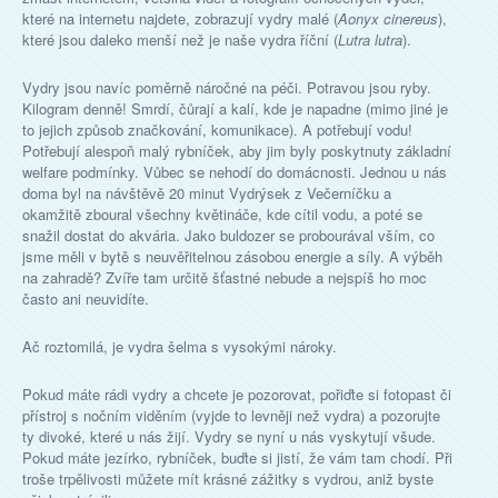
které na internetu najdete, zobrazují vydry malé (
Aonyx cinereus
),
které jsou daleko menší než je naše vydra říční (
Lutra lutra
).
Vydry jsou navíc poměrně náročné na péči. Potravou jsou ryby.
Kilogram denně! Smrdí, čůrají a kalí, kde je napadne (mimo jiné je
to jejich způsob značkování, komunikace). A potřebují vodu!
Potřebují alespoň malý rybníček, aby jim byly poskytnuty základní
welfare podmínky. Vůbec se nehodí do domácnosti. Jednou u nás
doma byl na návštěvě 20 minut Vydrýsek z Večerníčku a
okamžitě zboural všechny květináče, kde cítil vodu, a poté se
snažil dostat do akvária. Jako buldozer se probourával vším, co
jsme měli v bytě s neuvěřitelnou zásobou energie a síly. A výběh
na zahradě? Zvíře tam určitě šťastné nebude a nejspíš ho moc
často ani neuvidíte.
Ač roztomilá, je vydra šelma s vysokými nároky.
Pokud máte rádi vydry a chcete je pozorovat, pořiďte si fotopast či
přístroj s nočním viděním (vyjde to levněji než vydra) a pozorujte
ty divoké, které u nás žijí. Vydry se nyní u nás vyskytují všude.
Pokud máte jezírko, rybníček, buďte si jistí, že vám tam chodí. Při
troše trpělivosti můžete mít krásné zážitky s vydrou, aniž byste