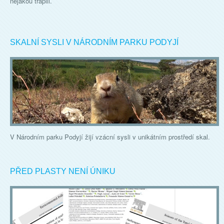
nějakou trápili.
SKALNÍ SYSLI V NÁRODNÍM PARKU PODYJÍ
V Národním parku Podyjí žijí vzácní sysli v unikátním prostředí skal.
PŘED PLASTY NENÍ ÚNIKU