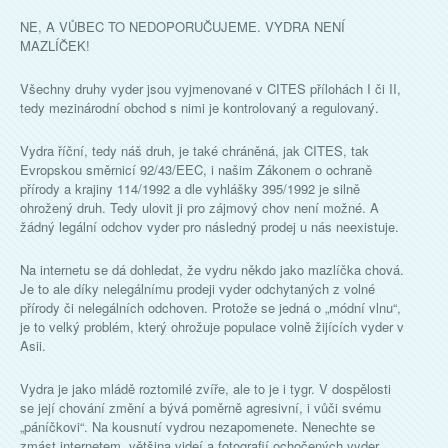
NE, A VŮBEC TO NEDOPORUČUJEME. VYDRA NENÍ
MAZLÍČEK!
Všechny druhy vyder jsou vyjmenované v CITES přílohách I či II,
tedy mezinárodní obchod s nimi je kontrolovaný a regulovaný.
Vydra říční, tedy náš druh, je také chráněná, jak CITES, tak
Evropskou směrnicí 92/43/EEC, i našim Zákonem o ochraně
přírody a krajiny 114/1992 a dle vyhlášky 395/1992 je silně
ohrožený druh. Tedy ulovit ji pro zájmový chov není možné. A
žádný legální odchov vyder pro následný prodej u nás neexistuje.
Na internetu se dá dohledat, že vydru někdo jako mazlíčka chová.
Je to ale díky nelegálnímu prodeji vyder odchytaných z volné
přírody či nelegálních odchoven. Protože se jedná o „módní vlnu“,
je to velký problém, který ohrožuje populace volně žijících vyder v
Asii.
Vydra je jako mládě roztomilé zvíře, ale to je i tygr. V dospělosti
se její chování změní a bývá poměrně agresivní, i vůči svému
„páníčkovi“. Na kousnutí vydrou nezapomenete. Nenechte se
zmást internetem, většina videí a fotografií ochočených vyder,