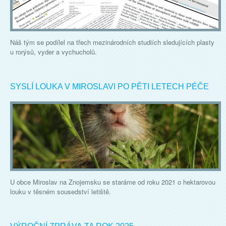
Náš tým se podílel na třech mezinárodních studiích sledujících plasty
u rorýsů, vyder a vychucholů.
SYSLÍ LOUKA V MIROSLAVI PO PĚTI LETECH PÉČE
U obce Miroslav na Znojemsku se staráme od roku 2021 o hektarovou
louku v těsném sousedství letiště.