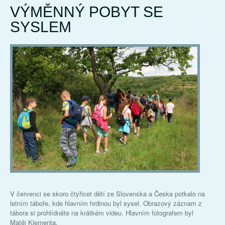
VÝMĚNNÝ POBYT SE
SYSLEM
V červenci se skoro čtyřicet dětí ze Slovenska a Česka potkalo na
letním táboře, kde hlavním hrdinou byl sysel. Obrazový záznam z
tábora si prohlídněte na krátkém videu. Hlavním fotografem byl
Matěj Klementa.