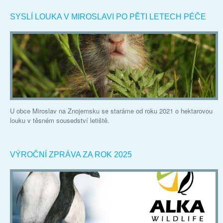
SYSLÍ LOUKA V MIROSLAVI PO PĚTI LETECH PÉČE
U obce Miroslav na Znojemsku se staráme od roku 2021 o hektarovou
louku v těsném sousedství letiště.
VÝROČNÍ ZPRÁVA ZA ROK 2025