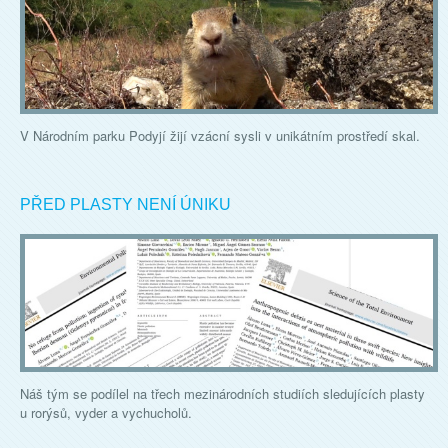
V Národním parku Podyjí žijí vzácní sysli v unikátním prostředí skal.
PŘED PLASTY NENÍ ÚNIKU
Náš tým se podílel na třech mezinárodních studiích sledujících plasty
u rorýsů, vyder a vychucholů.