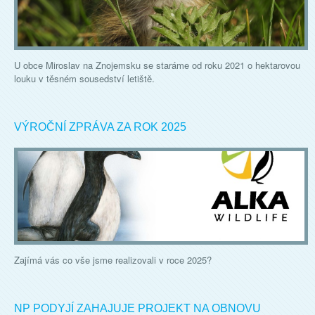
U obce Miroslav na Znojemsku se staráme od roku 2021 o hektarovou
louku v těsném sousedství letiště.
VÝROČNÍ ZPRÁVA ZA ROK 2025
Zajímá vás co vše jsme realizovali v roce 2025?
NP PODYJÍ ZAHAJUJE PROJEKT NA OBNOVU