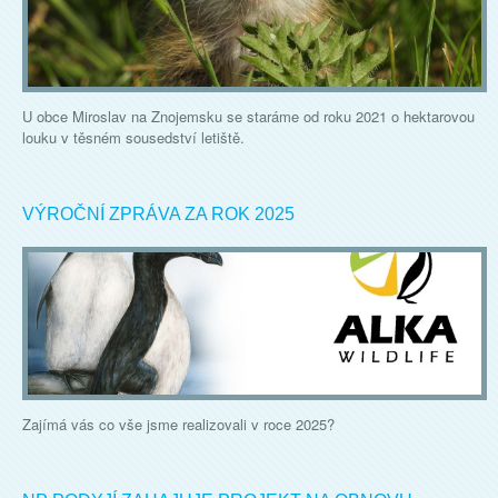
U obce Miroslav na Znojemsku se staráme od roku 2021 o hektarovou
louku v těsném sousedství letiště.
VÝROČNÍ ZPRÁVA ZA ROK 2025
Zajímá vás co vše jsme realizovali v roce 2025?