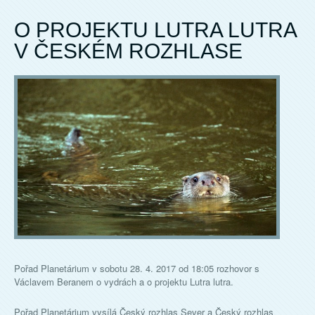
O PROJEKTU LUTRA LUTRA
V ČESKÉM ROZHLASE
Pořad Planetárium v sobotu 28. 4. 2017 od 18:05 rozhovor s
Václavem Beranem o vydrách a o projektu Lutra lutra.
Pořad Planetárium vysílá Český rozhlas Sever a Český rozhlas