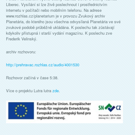
Liberec. Vysílání si lze živě poslechnout i prostřednictvím
internetu v počítači nebo mobilním telefonu. Na adrese
www.rozhlas.cz/planetarium je v provozu Zvukový archiv
Planetária, do kterého jsou všechna odvysílaná Planetária ve své
zvukové podobě průběžně ukládána. K poslechu tak zůstávají
kdykoliv přístupná i starší vydání magazínu. K poslechu zve
Frederik Velinský.
archiv rozhovoru:
http://prehravac.rozhlas.cz/audio/4001530
Rozhovor začíná v čase 5:38.
Více o projektu Lutra lutra
zde
.