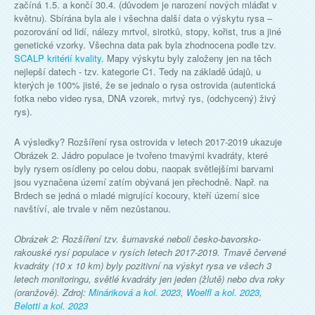
začíná 1.5. a končí 30.4. (důvodem je narození nových mláďat v
květnu). Sbírána byla ale i všechna další data o výskytu rysa –
pozorování od lidí, nálezy mrtvol, sirotků, stopy, kořist, trus a jiné
genetické vzorky. Všechna data pak byla zhodnocena podle tzv.
SCALP kritérií kvality
. Mapy výskytu byly založeny jen na těch
nejlepší datech - tzv. kategorie C1. Tedy na základě údajů, u
kterých je 100% jisté, že se jednalo o rysa ostrovida (autentická
fotka nebo video rysa, DNA vzorek, mrtvý rys, (odchycený) živý
rys).
A výsledky? Rozšíření rysa ostrovida v letech 2017-2019 ukazuje
Obrázek 2. Jádro populace je tvořeno tmavými kvadráty, které
byly rysem osídleny po celou dobu, naopak světlejšími barvami
jsou vyznačena území zatím obývaná jen přechodně. Např. na
Brdech se jedná o mladé migrující kocoury, kteří území sice
navštíví, ale trvale v něm nezůstanou.
Obrázek 2: Rozšíření tzv. šumavské neboli česko-bavorsko-
rakouské rysí populace v rysích letech 2017-2019. Tmavě červené
kvadráty (10 x 10 km) byly pozitivní na výskyt rysa ve všech 3
letech monitoringu, světlé kvadráty jen jeden (žlutě) nebo dva roky
(oranžově). Zdroj:
Mináriková a kol. 2023
,
Woelfl a kol. 2023
,
Belotti a kol. 2023