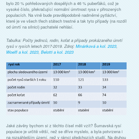
bylo 20 % pohřešovaných dospělých a 46 % puberťáků, což je
vysoké číslo, překračující normální úmrtnost rysa v přirozených
populacích. Na vině bude pravděpodobně nadměrné pytláctví,
které je ve všech třech státech trestné a tak tyto případy (na rozdíl
od úmrtí na silnici) pachatelé nehlásí.
Tabulka: Počty jedinců, rodin, koťat a případy prokázaného úmrtí
rysů v rysích letech 2017-2019. Zdroj:
Mináriková a kol. 2023
,
Woelfl a kol. 2023
,
Belotti a kol. 2023
Jaké závěry bychom si z těchto čísel měli vzít? Šumavská rysí
populace je určitě větší, než se dříve myslelo, a byla potvrzena i
na rozsáhlejším území, než v rámci předchozích studií. Na druhou