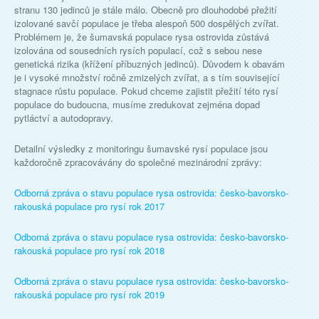
stranu 130 jedinců je stále málo. Obecně pro dlouhodobé přežití
izolované savčí populace je třeba alespoň 500 dospělých zvířat.
Problémem je, že šumavská populace rysa ostrovida zůstává
izolována od sousedních rysích populací, což s sebou nese
genetická rizika (křížení příbuzných jedinců). Důvodem k obavám
je i vysoké množství ročně zmizelých zvířat, a s tím související
stagnace růstu populace. Pokud chceme zajistit přežití této rysí
populace do budoucna, musíme zredukovat zejména dopad
pytláctví a autodopravy.
Detailní výsledky z monitoringu šumavské rysí populace jsou
každoročně zpracovávány do společné mezinárodní zprávy:
Odborná zpráva o stavu populace rysa ostrovida: česko-bavorsko-
rakouská populace pro rysí rok 2017
Odborná zpráva o stavu populace rysa ostrovida: česko-bavorsko-
rakouská populace pro rysí rok 2018
Odborná zpráva o stavu populace rysa ostrovida: česko-bavorsko-
rakouská populace pro rysí rok 2019