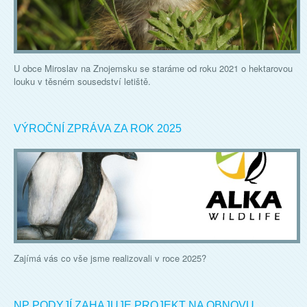
U obce Miroslav na Znojemsku se staráme od roku 2021 o hektarovou
louku v těsném sousedství letiště.
VÝROČNÍ ZPRÁVA ZA ROK 2025
Zajímá vás co vše jsme realizovali v roce 2025?
NP PODYJÍ ZAHAJUJE PROJEKT NA OBNOVU