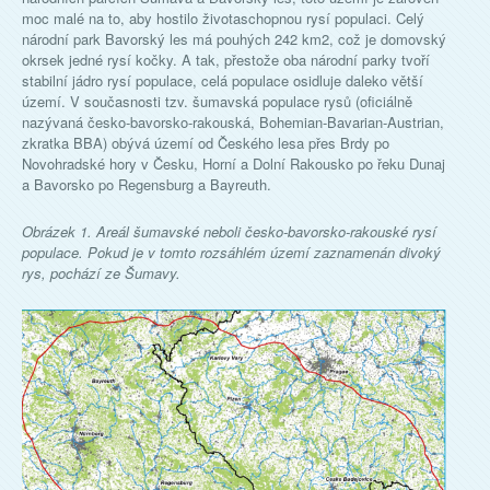
moc malé na to, aby hostilo životaschopnou rysí populaci. Celý
národní park Bavorský les má pouhých 242 km2, což je domovský
okrsek jedné rysí kočky. A tak, přestože oba národní parky tvoří
stabilní jádro rysí populace, celá populace osidluje daleko větší
území. V současnosti tzv. šumavská populace rysů (oficiálně
nazývaná česko-bavorsko-rakouská, Bohemian-Bavarian-Austrian,
zkratka BBA) obývá území od Českého lesa přes Brdy po
Novohradské hory v Česku, Horní a Dolní Rakousko po řeku Dunaj
a Bavorsko po Regensburg a Bayreuth.
Obrázek 1. Areál šumavské neboli česko-bavorsko-rakouské rysí
populace. Pokud je v tomto rozsáhlém území zaznamenán divoký
rys, pochází ze Šumavy.