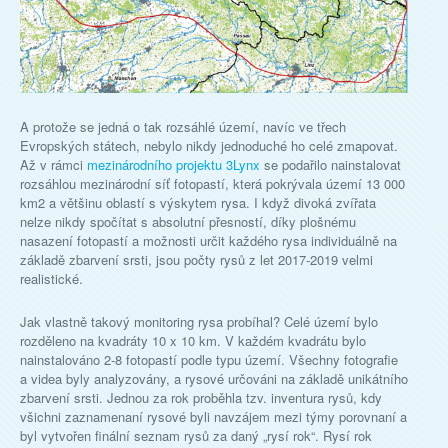
A protože se jedná o tak rozsáhlé území, navíc ve třech
Evropských státech, nebylo nikdy jednoduché ho celé zmapovat.
Až v rámci
mezinárodního projektu 3Lynx
se podařilo nainstalovat
rozsáhlou mezinárodní síť fotopastí, která pokrývala území 13 000
km2 a většinu oblastí s výskytem rysa. I když divoká zvířata
nelze nikdy spočítat s absolutní přesností, díky plošnému
nasazení fotopastí a možnosti určit každého rysa individuálně na
základě zbarvení srsti, jsou počty rysů z let 2017-2019 velmi
realistické.
Jak vlastně takový monitoring rysa probíhal? Celé území bylo
rozděleno na kvadráty 10 x 10 km. V každém kvadrátu bylo
nainstalováno 2-8 fotopastí podle typu území. Všechny fotografie
a videa byly analyzovány, a rysové určováni na základě unikátního
zbarvení srsti. Jednou za rok proběhla tzv. inventura rysů, kdy
všichni zaznamenaní rysové byli navzájem mezi týmy porovnaní a
byl vytvořen finální seznam rysů za daný „rysí rok“. Rysí rok