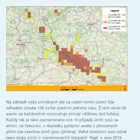
Na základě výše zmíněných dat na celém tomto území žije
odhadem zhruba 130 zvířat starších jednoho roku. Z nich okolo 30
samic se každoročně rozmnožuje (mívají většinou dvě koťata).
Každý rok je také zaznamenáno cca 10 případů úmrtí rysů na
silnici, na železnici, v důsledku pytláctví anebo z přirozených
příčin (ne všechna úmrtí jsou zjištěna). Velké množství rysů ročně
beze stopy zmizí z monitorovacích fotopastí. Např. v roce 2019