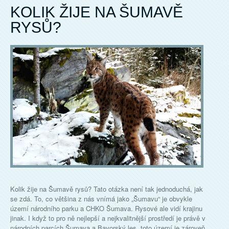
KOLIK ŽIJE NA ŠUMAVĚ
RYSŮ?
Kolik žije na Šumavě rysů? Tato otázka není tak jednoduchá, jak
se zdá. To, co většina z nás vnímá jako „Šumavu“ je obvykle
území národního parku a CHKO Šumava. Rysové ale vidí krajinu
jinak. I když to pro ně nejlepší a nejkvalitnější prostředí je právě v
národních parcích Šumava a Bavorský les, toto území je zároveň