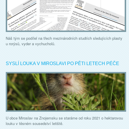
Náš tým se podílel na třech mezinárodních studiích sledujících plasty
u rorýsů, vyder a vychucholů.
SYSLÍ LOUKA V MIROSLAVI PO PĚTI LETECH PÉČE
U obce Miroslav na Znojemsku se staráme od roku 2021 o hektarovou
louku v těsném sousedství letiště.