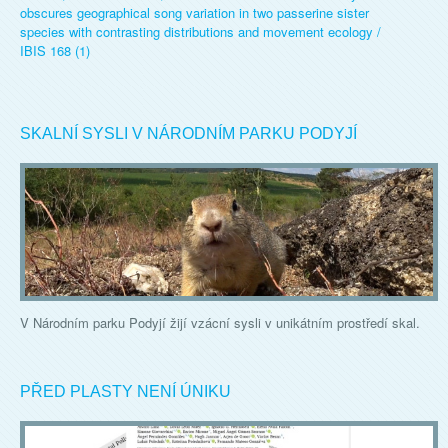
obscures geographical song variation in two passerine sister
species with contrasting distributions and movement ecology /
IBIS 168 (1)
SKALNÍ SYSLI V NÁRODNÍM PARKU PODYJÍ
V Národním parku Podyjí žijí vzácní sysli v unikátním prostředí skal.
PŘED PLASTY NENÍ ÚNIKU