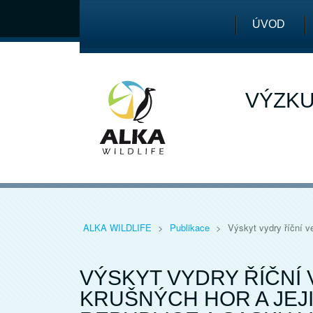
ÚVOD
VÝZKU
ALKA WILDLIFE
>
Publikace
>
Výskyt vydry říční v
VÝSKYT VYDRY ŘÍČNÍ 
KRUŠNÝCH HOR A JEJ