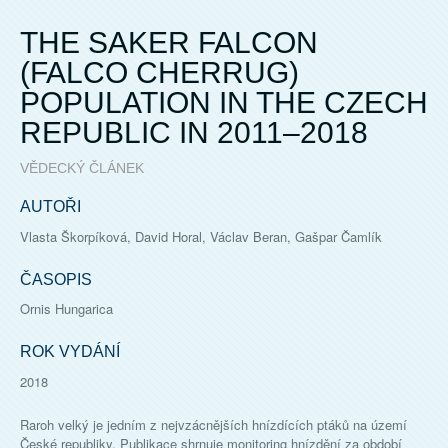
THE SAKER FALCON
(FALCO CHERRUG)
POPULATION IN THE CZECH
REPUBLIC IN 2011–2018
VĚDECKÝ ČLÁNEK
AUTOŘI
Vlasta Škorpíková, David Horal, Václav Beran, Gašpar Čamlík
ČASOPIS
Ornis Hungarica
ROK VYDÁNÍ
2018
Raroh velký je jedním z nejvzácnějších hnízdících ptáků na území
České republiky. Publikace shrnuje monitoring hnízdění za období