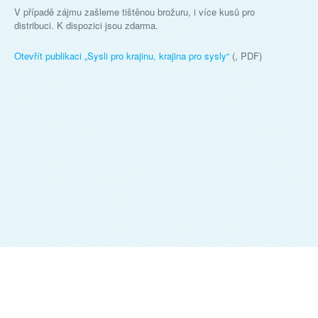
V případě zájmu zašleme tištěnou brožuru, i více kusů pro
distribuci. K dispozici jsou zdarma.
Otevřít publikaci „
Sysli pro krajinu, krajina pro sysly
“
(, PDF)
ALKA WILDLIFE, O.P.S.
©
2026