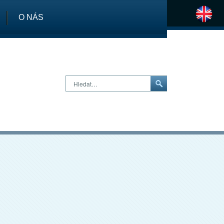
O NÁS
H
Hledat…