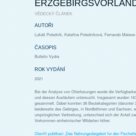
ERZGEBIRGSVORLAN
VĚDECKÝ ČLÁNEK
AUTOŘI
Lukáš Poledník, Kateřina Poledníková, Fernando Mateos
ČASOPIS
Bulletin Vydra
ROK VYDÁNÍ
2021
Bei der Analyse von Otterlosungen wurde die Verfügbarkei
und dessen Ausläufern untersucht. Insgesamt wurden 16
gesammelt. Dabei konnten 36 Beutekategorien (darunter 30 
beiderseits des Gebirges, in Nordböhmen und Sachsen, wa
ursprünglichen Verbreitung, unterschied sich der Anteil z
Vorkommen einheimischer Wildarten höher.
Otevřít publikaci „
Das Nahrungsdargebot fur den Fischotte