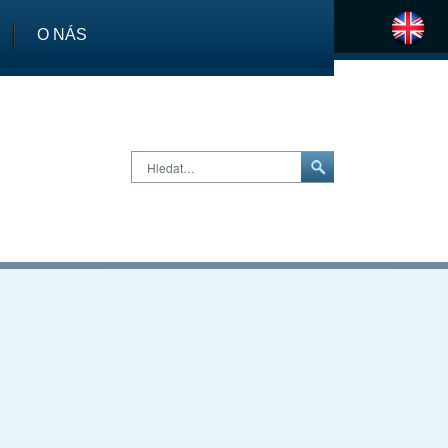
O NÁS
H
Hledat…