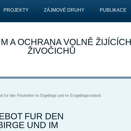
PROJEKTY
ZÁJMOVÉ DRUHY
PUBLIKACE
M A OCHRANA VOLNĚ ŽIJÍCÍC
ŽIVOČICHŮ
 fur den Fischotter im Ergebirge und im Erzgebirgsvorland
EBOT FUR DEN
BIRGE UND IM