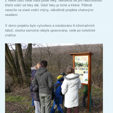
Z velké části vede trasa podél řeky, několikrát se pro neschůdnost
břehů stáčí od řeky dál. Údolí řeky je tiché a klidné. Pětkrát
narazíte na staré vodní mlýny, několikrát projdete chatovými
osadami.
V rámci projektu bylo vytvořeno a instalováno 9 informačních
tabulí, stezka samotná nebyla upravována, vede po turistické
značce.