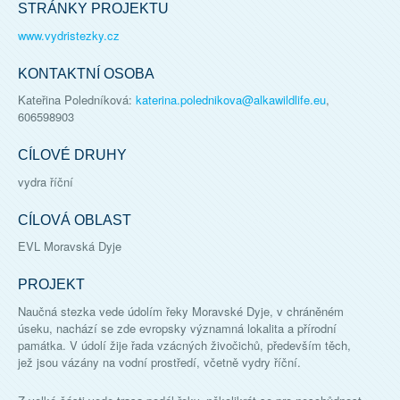
STRÁNKY PROJEKTU
www.vydristezky.cz
KONTAKTNÍ OSOBA
Kateřina Poledníková
:
katerina.polednikova@alkawildlife.eu
,
606598903
CÍLOVÉ DRUHY
vydra říční
CÍLOVÁ OBLAST
EVL Moravská Dyje
PROJEKT
Naučná stezka vede údolím řeky Moravské Dyje, v chráněném
úseku, nachází se zde evropsky významná lokalita a přírodní
památka. V údolí žije řada vzácných živočichů, především těch,
jež jsou vázány na vodní prostředí, včetně vydry říční.