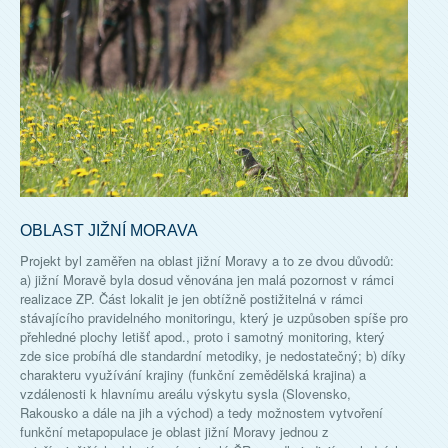
OBLAST JIŽNÍ MORAVA
Projekt byl zaměřen na oblast jižní Moravy a to ze dvou důvodů:
a) jižní Moravě byla dosud věnována jen malá pozornost v rámci
realizace ZP. Část lokalit je jen obtížně postižitelná v rámci
stávajícího pravidelného monitoringu, který je uzpůsoben spíše pro
přehledné plochy letišť apod., proto i samotný monitoring, který
zde sice probíhá dle standardní metodiky, je nedostatečný; b) díky
charakteru využívání krajiny (funkční zemědělská krajina) a
vzdálenosti k hlavnímu areálu výskytu sysla (Slovensko,
Rakousko a dále na jih a východ) a tedy možnostem vytvoření
funkční metapopulace je oblast jižní Moravy jednou z