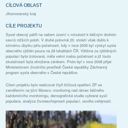
CÍLOVÁ OBLAST
Jihomoravský kraj
CÍLE PROJEKTU
Sysel obecný patřil na našem území v minulosti k běžným druhům
savců nižších poloh. V druhé polovině 20. století však došlo k
strmému úbytku jeho početnosti, kdy v roce 2005 byl výskyt sysla
obecného zjištěn pouze na 28 lokalitách ČR. Většina ze zjištěných
populací byla izolovaná, měla velmi malou početnost a již touto
skutečností byla ohrožena zánikem. Proto byl v roce 2008 přijat
Ministerstvem životního prostředí České republiky Záchranný
program sysla obecného v České republice.
Cílem projektu bylo realizovat čtyři klíčová opatření ZP se
zaměřením na jižní Moravu: monitoring nad rámec běžného
každoročního monitoringu, demografická studie vybrané syslí
populace, analýza životaschopnosti populací, osvěta veřejnosti.