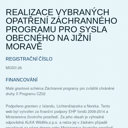
REALIZACE VYBRANÝCH
OPATŘENÍ ZÁCHRANNÉHO
PROGRAMU PRO SYSLA
OBECNÉHO NA JIŽNÍ
MORAVĚ
REGISTRAČNÍ ČÍSLO
MGSII-26
FINANCOVÁNÍ
Malé grantové schéma Záchranné programy pro zvláště chráněné
druhy II Programu CZ02
Podpořeno grantem z Islandu, Lichtenštejnska a Norska. Tento
web byl vytvořen za finanční podpory EHP fondů 2009-2014 a
Ministerstva životního prostředí. Za jeho obsah je výhradně
odpovědná ALKA Wildlife,o.p.s. a nelze jej v žádném případě
považovat za názor donora nebo Ministerstva životního prostředí.