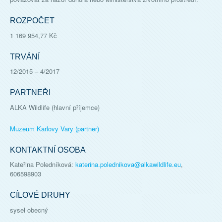
ROZPOČET
1 169 954,77 Kč
TRVÁNÍ
12/2015
–
4/2017
PARTNEŘI
ALKA Wildlife (hlavní příjemce)
Muzeum Karlovy Vary (partner)
KONTAKTNÍ OSOBA
Kateřina Poledníková
:
katerina.polednikova@alkawildlife.eu
,
606598903
CÍLOVÉ DRUHY
sysel obecný