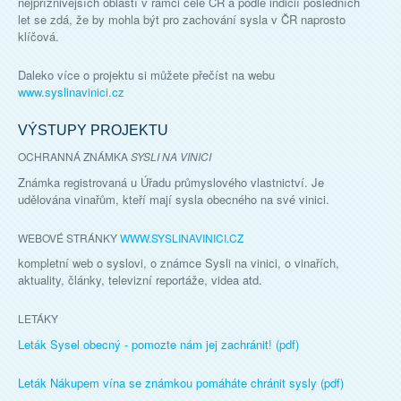
nejpříznivějších oblastí v rámci celé ČR a podle indicií posledních
let se zdá, že by mohla být pro zachování sysla v ČR naprosto
klíčová.
Daleko více o projektu si můžete přečíst na webu
www.syslinavinici.cz
VÝSTUPY PROJEKTU
OCHRANNÁ ZNÁMKA
SYSLI NA VINICI
Známka registrovaná u Úřadu průmyslového vlastnictví. Je
udělována vinařům, kteří mají sysla obecného na své vinici.
WEBOVÉ STRÁNKY
WWW.SYSLINAVINICI.CZ
kompletní web o syslovi, o známce Sysli na vinici, o vinařích,
aktuality, články, televizní reportáže, videa atd.
LETÁKY
Leták Sysel obecný - pomozte nám jej zachránit! (pdf)
Leták Nákupem vína se známkou pomáháte chránit sysly (pdf)