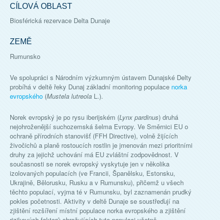
CÍLOVÁ OBLAST
Biosférická rezervace Delta Dunaje
ZEMĚ
Rumunsko
Ve spolupráci s Národním výzkumným ústavem Dunajské Delty
probíhá v deltě řeky Dunaj základní monitoring populace
norka
evropského
(
Mustela lutreola
L.).
Norek evropský je po rysu iberijském (
Lynx pardinus
) druhá
nejohroženější suchozemská šelma Evropy. Ve Směrnici EU o
ochraně přírodních stanovišť (FFH Directive), volně žijících
živočichů a planě rostoucích rostlin je jmenován mezi prioritními
druhy za jejichž uchování má EU zvláštní zodpovědnost. V
současnosti se norek evropský vyskytuje jen v několika
izolovaných populacích (ve Francii, Španělsku, Estonsku,
Ukrajině, Bělorusku, Rusku a v Rumunsku), přičemž u všech
těchto populací, vyjma té v Rumunsku, byl zaznamenán prudký
pokles početnosti. Aktivity v deltě Dunaje se soustřeďují na
zjištění rozšíření místní populace norka evropského a zjištění
rizikových faktorů ohrožujících tuto populaci včetně