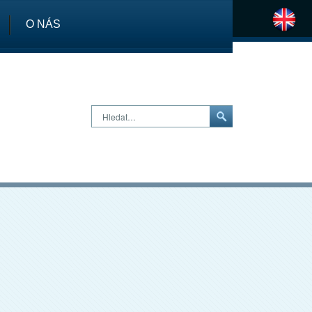
O NÁS
H
Hledat…