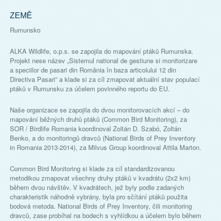
ZEMĚ
Rumunsko
ALKA Wildlife, o.p.s. se zapojila do mapování ptáků Rumunska.
Projekt nese název „Sistemul national de gestiune si monitorizare
a speciilor de pasari din România în baza articolului 12 din
Directiva Pasari” a klade si za cíl zmapovat aktuální stav populací
ptáků v Rumunsku za účelem povinného reportu do EU.
Naše organizace se zapojila do dvou monitorovacích akcí – do
mapování běžných druhů ptáků (Common Bird Monitoring), za
SOR / Birdlife Romania koordinoval Zoltán D. Szabó, Zoltán
Benko, a do monitoringů dravců (National Birds of Prey Inventory
in Romania 2013-2014), za Milvus Group koordinoval Attila Marton.
Common Bird Monitoring si klade za cíl standardizovanou
metodikou zmapovat všechny druhy ptáků v kvadrátu (2x2 km)
během dvou návštěv. V kvadrátech, jež byly podle zadaných
charakteristik náhodně vybrány, byla pro sčítání ptáků použita
bodová metoda. National Birds of Prey Inventory, čili monitoring
dravců, zase probíhal na bodech s vyhlídkou a účelem bylo během