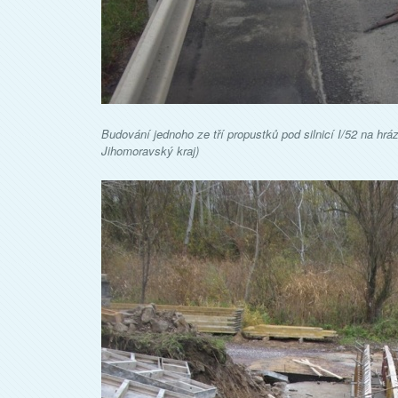
Budování jednoho ze tří propustků pod silnicí I/52 na hrá
Jihomoravský kraj)