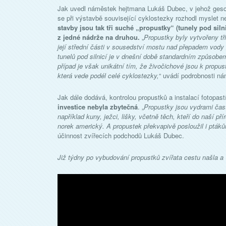
Jak uvedl náměstek hejtmana Lukáš Dubec, v jehož gesci 
se při výstavbě související cyklostezky rozhodl myslet ne
stavby jsou tak tři suché „propustky“ (tunely pod siln
z jedné nádrže na druhou.
„
Propustky byly vytvořeny tř
její střední části v sousedství mostu nad přepadem vody
tunelů pod silnicí je v dnešní době standardním způsobem
případ je však unikátní tím, že živočichové jsou k prop
která vede podél celé cyklostezky,
“ uvádí podrobnosti n
Jak dále dodává, kontrolou propustků a instalací fotopastí
investice nebyla zbytečná
. „
Propustky jsou vydrami často
například kuny, ježci, lišky, včetně těch, kteří do naší př
norek americký. A propustek překvapivě posloužil i ptáků
účinnost zvířecích podchodů Lukáš Dubec.
Již týdny po vybudování propustků zvířata cestu našla a v