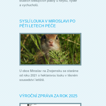
studiích sledujících plasty u rorýsů, vyder
a vychucholů.
SYSLÍ LOUKA V MIROSLAVI PO
PĚTI LETECH PÉČE
U obce Miroslav na Znojemsku se staráme
od roku 2021 o hektarovou louku v těsném
sousedství letiště.
VÝROČNÍ ZPRÁVA ZA ROK 2025