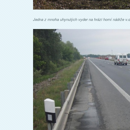
Jedna z mnoha uhynulých vyder na hrázi horní nádrže v.d