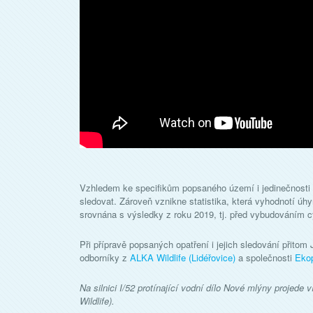
Vzhledem ke specifikům popsaného území i jedinečnosti ř
sledovat. Zároveň vznikne statistika, která vyhodnotí úhy
srovnána s výsledky z roku 2019, tj. před vybudováním c
Při přípravě popsaných opatření i jejich sledování přito
odborníky z
ALKA Wildlife (Lidéřovice)
a společnosti
Ekop
Na silnici I/52 protínající vodní dílo Nové mlýny projede
Wildlife).