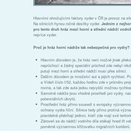
Hlavními ohrožujícími faktory vyder v ČR je provoz na siln
Na silnicích hynou ročně desítky vyder.
Jedním z nejhor
pro tento druh hráz mezi horní a střední nádrží vodní
nejvíce vyder.
Proč je hráz horní nádrže tak nebezpečná pro vydry?
Hlavním důvodem je, že hráz není možné jinak překona
neprůchozí a žádný speciální průchod zde nebyl nikd
putují mezi horní a střední nádrží musí přes silnici.
Dalším důvodem je množství aut a jejich rychlost. Po 
a Vídeň číslo I/52, každou hodinu zde v průměru proj
rovina, a tak zde auta jedou nejvyšší možnou rychlos
Samotné nádrže jsou vhodné prostředí pro vydry, na
potenciálních úkrytů.
Prostřední hráz přímo sousedí s evropsky významno
ochrany vydra říční. Silnice tedy přímo protíná význa
pravidelně přebíhají jedinci, kteří zde mají své teritor
Zároveň se do nádrží vodního díla stékají hned tři ve
poměrně významnou křižovatku migračních koridorů.