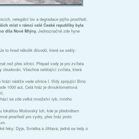
icích, nelegální lov a degradace jejího prostředí.
ších míst v rámci celé České republiky byla
ho díla Nové Mlýny.
Jednoznačně zde hyne
Je to hned několik důvodů, které se sešly:
t než přes silnici. Přepad vody je pro zvířata
y zbudován. Všechna nelétající zvířata, která
hrázi nádrže vede silnice I. třídy spojující Brno
ede 1000 aut. Celá hráz je dvoukilometrová
tí.
chází se zde velké množství ryb, mnoho
u lokalitou Mušovský luh, kde je předmětem
mné prostředí pro vydry, přes hráz proto
ium.
lké řeky: Dyje, Svratka a Jihlava, jedná se tedy o