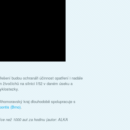
ešení budou ochranáři účinnost opatření i nadále
n živočichů na silnici I/52 v daném úseku a
yklostezky.
m Jihomoravský kraj dlouhodobě spolupracuje s
ontis (Brno)
.
 více než 1000 aut za hodinu (autor: ALKA