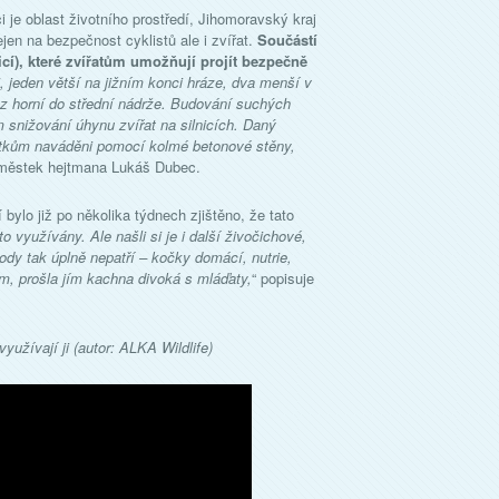
je oblast životního prostředí, Jihomoravský kraj
jen na bezpečnost cyklistů ale i zvířat.
Součástí
icí), které zvířatům umožňují projít bezpečně
i, jeden větší na jižním konci hráze, dva menší v
 z horní do střední nádrže. Budování suchých
 snižování úhynu zvířat na silnicích. Daný
ustkům naváděni pomocí kolmé betonové stěny,
áměstek hejtmana Lukáš Dubec.
 bylo již po několika týdnech zjištěno, že tato
 využívány. Ale našli si je i další živočichové,
írody tak úplně nepatří – kočky domácí, nutrie,
m, prošla jím kachna divoká s mláďaty,
“ popisuje
yužívají ji (autor: ALKA Wildlife)