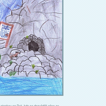
 stezkou na Dyji, kde se dozvěděli něco ze