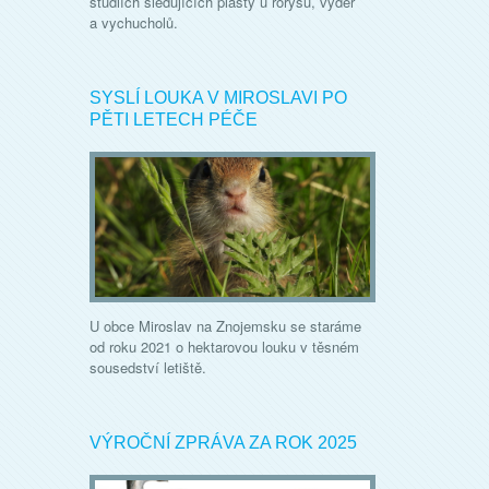
studiích sledujících plasty u rorýsů, vyder
a vychucholů.
SYSLÍ LOUKA V MIROSLAVI PO
PĚTI LETECH PÉČE
U obce Miroslav na Znojemsku se staráme
od roku 2021 o hektarovou louku v těsném
sousedství letiště.
VÝROČNÍ ZPRÁVA ZA ROK 2025