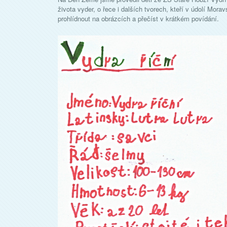
života vyder, o řece i dalších tvorech, kteří v údolí Morav
prohlídnout na obrázcích a přečíst v krátkém povídání.