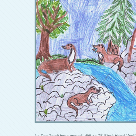
Na Den Země jsme provedli děti ze ZŠ Staré Hobzí Vydří