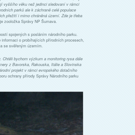
jí vyššího věku než jedinci sledovaní v rámci
rodních parků ale k záchraně celé populace
jich přežití i mimo chráněná území. Zde je třeba
uje zooložka Správy NP Šumava.
ností spojených s posláním národního parku.
nformaci o probíhajících přírodních procesech,
ava se svěřeným územím.
y. Chtěli bychom výzkum a monitoring rysa dále
tnery z Bavorska, Rakouska, Itálie a Slovinska
árodní projekt v rámci evropského dotačního
boru ochrany přírody Správy Národního parku