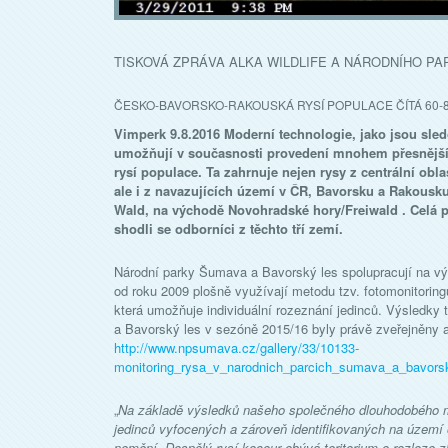
TISKOVÁ ZPRÁVA ALKA WILDLIFE A NÁRODNÍHO P
ČESKO-BAVORSKO-RAKOUSKÁ RYSÍ POPULACE ČÍTÁ 60-80
Vimperk 9.8.2016 Moderní technologie, jako jsou sled
umožňují v současnosti provedení mnohem přesnější
rysí populace. Ta zahrnuje nejen rysy z centrální ob
ale i z navazujících území v ČR, Bavorsku a Rakousk
Wald, na východě Novohradské hory/Freiwald . Celá p
shodli se odborníci z těchto tří zemí.
Národní parky Šumava a Bavorský les spolupracují na vý
od roku 2009 plošně využívají metodu tzv. fotomonitoring
která umožňuje individuální rozeznání jedinců. Výsledky
a Bavorský les v sezóně 2015/16 byly právě zveřejněny 
http://www.npsumava.cz/gallery/33/10133-
monitoring_rysa_v_narodnich_parcich_sumava_a_bavors
„
Na základě výsledků našeho společného dlouhodobého m
jedinců vyfocených a zároveň identifikovaných na území
nemění. Dospělý rysí kocour obývá teritorium o rozloze