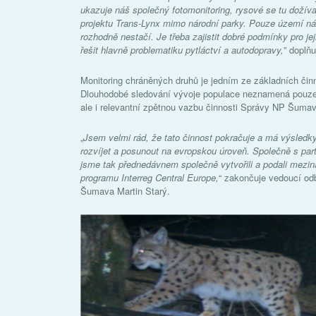
ukazuje náš společný fotomonitoring, rysové se tu dožíva
projektu Trans-Lynx mimo národní parky. Pouze území ná
rozhodně nestačí. Je třeba zajistit dobré podmínky pro je
řešit hlavně problematiku pytláctví a autodopravy,
” doplň
Monitoring chráněných druhů je jedním ze základních čin
Dlouhodobé sledování vývoje populace neznamená pouze i
ale i relevantní zpětnou vazbu činnosti Správy NP Šum
„
Jsem velmi rád, že tato činnost pokračuje a má výsledk
rozvíjet a posunout na evropskou úroveň. Společně s par
jsme tak přednedávnem společně vytvořili a podali mezin
programu Interreg Central Europe,
“ zakončuje vedoucí od
Šumava Martin Starý.