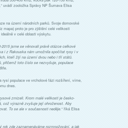
,
“ uvádí zooložka Správy NP Šumava Elisa
ů pouze na území národních parků. Svoje domovské
 mapa) proto je pro zjištění celé velikosti
ideálně v celé oblasti výskytu.
3-2015 jsme se věnovali právě otázce celkové
ka i z Rakouska nám umožnila spočítat rysy i v
h, kteří žijí na území dvou nebo i tří států.
ců, přičemž toto číslo se nezvyšuje, populace
life.
a rysí populace ve vrcholové fázi rozšíření, víme,
tomu dnes.
rysové zmizeli. Krom malé velikosti je česko-
, což výrazně zvyšuje její ohroženost. Aby
ovat. To se ale v současnosti neděje.
“ říká Elisa
dý rok zde zaznamenáváme rozmnožování, a jak