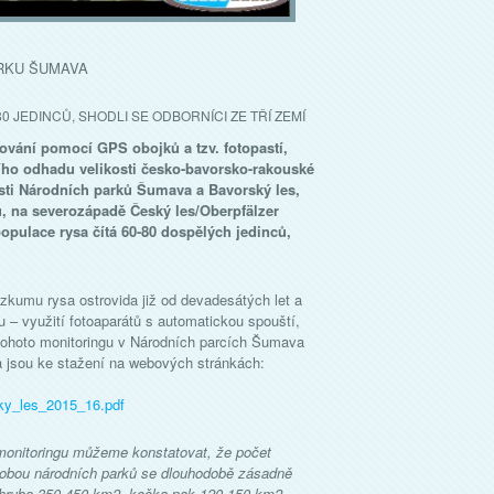
ARKU ŠUMAVA
 JEDINCŮ, SHODLI SE ODBORNÍCI ZE TŘÍ ZEMÍ
ování pomocí GPS obojků a tzv. fotopastí,
ho odhadu velikosti česko-bavorsko-rakouské
lasti Národních parků Šumava a Bavorský les,
u, na severozápadě Český les/Oberpfälzer
opulace rysa čítá 60-80 dospělých jedinců,
zkumu rysa ostrovida již od devadesátých let a
u – využití fotoaparátů s automatickou spouští,
 tohoto monitoringu v Národních parcích Šumava
a jsou ke stažení na webových stránkách:
ky_les_2015_16.pdf
onitoringu můžeme konstatovat, že počet
 obou národních parků se dlouhodobě zásadně
 zhruba 350-450 km2, kočka pak 120-150 km2,