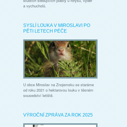
studiích sledujících plasty u rorýsů, vyder
a vychucholů.
SYSLÍ LOUKA V MIROSLAVI PO
PĚTI LETECH PÉČE
U obce Miroslav na Znojemsku se staráme
od roku 2021 o hektarovou louku v těsném
sousedství letiště.
VÝROČNÍ ZPRÁVA ZA ROK 2025