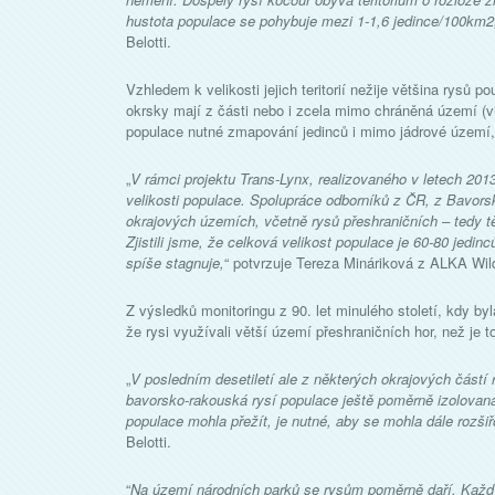
hustota populace se pohybuje mezi 1-1,6 jedince/100km2
Belotti.
Vzhledem k velikosti jejich teritorií nežije většina rys
okrsky mají z části nebo i zcela mimo chráněná území (viz
populace nutné zmapování jedinců i mimo jádrové území, 
„
V rámci projektu Trans-Lynx, realizovaného v letech 201
velikosti populace. Spolupráce odborníků z ČR, z Bavors
okrajových územích, včetně rysů přeshraničních – tedy těc
Zjistili jsme, že celková velikost populace je 60-80 jedin
spíše stagnuje,
“ potvrzuje Tereza Mináriková z ALKA Wild
Z výsledků monitoringu z 90. let minulého století, kdy byl
že rysi využívali větší území přeshraničních hor, než je 
„
V posledním desetiletí ale z některých okrajových částí 
bavorsko-rakouská rysí populace ještě poměrně izolovaná
populace mohla přežít, je nutné, aby se mohla dále rozšiř
Belotti.
“
Na území národních parků se rysům poměrně daří. Kaž